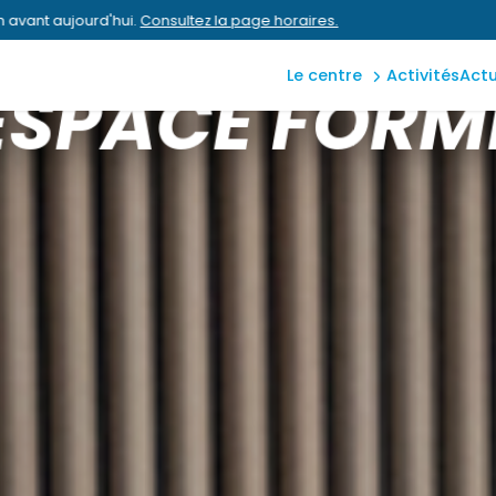
aquatique
z la page horaires.
Aucun horaire mis en av
bien-être
le centre
activités
act
ESPACE FORM
extérieur