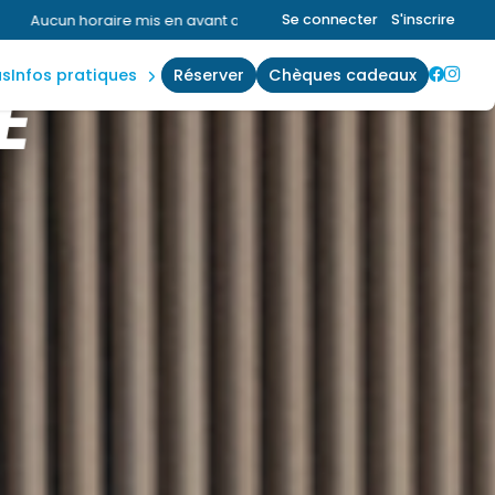
plannings
Se connecter
S'inscrire
ant aujourd'hui.
Consultez la page horaires.
accès &
contact
us
infos pratiques
réserver
chèques cadeaux
E
règles