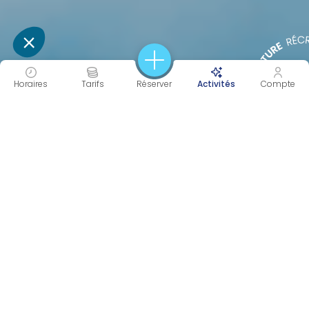
Horaires
Tarifs
Réserver
Activités
Compte
30 À 60 MIN
PERF
Durée
Intensité
CARDIO
RENFORCEMENT
AQUASPORTS
Objectif(s)
Catégorie(s)